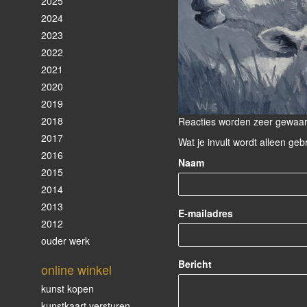
2025
2024
2023
2022
2021
2020
2019
2018
Reacties worden zeer gewaard
2017
Wat je invult wordt alleen geb
2016
Naam
2015
2014
2013
E-mailadres
2012
ouder werk
Bericht
online winkel
kunst kopen
kunstkaart versturen