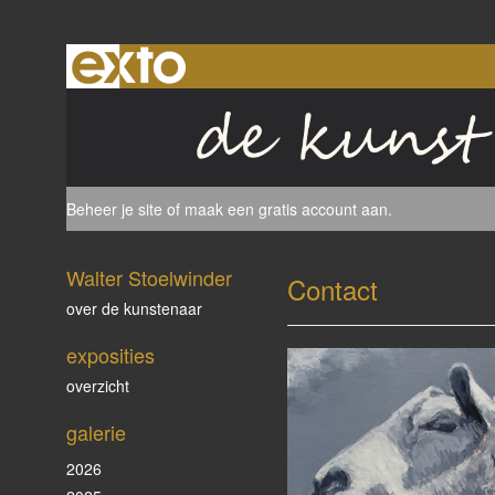
Beheer je site
of
maak een gratis account aan
.
Walter Stoelwinder
Contact
over de kunstenaar
exposities
overzicht
galerie
2026